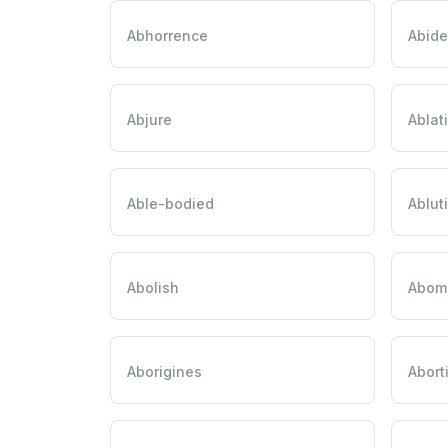
Abhorrence
Abide
Abjure
Ablat
Able-bodied
Ablut
Abolish
Abom
Aborigines
Abort