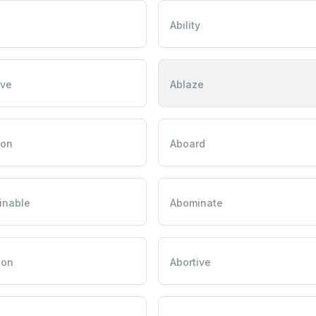
Ability
ive
Ablaze
ion
Aboard
inable
Abominate
ion
Abortive